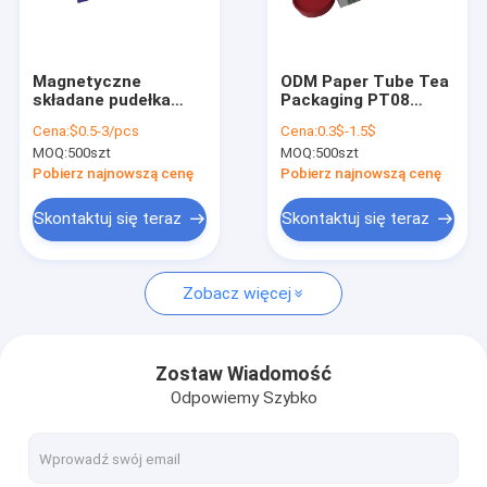
Wycieczka po fabryce
Kontrola jakości
Magnetyczne
ODM Paper Tube Tea
składane pudełka
Packaging PT08
Skontaktuj się z nami
kartonowe PDF
Food Grade
Cena:
$0.5-3/pcs
Cena:
0.3$-1.5$
Błyszczące
Cardboard Box
MOQ:
500szt
MOQ:
500szt
laminowanie Duże
Cylinder Container
Poprosić o wycenę
ręcznie robione
Pobierz najnowszą cenę
Pobierz najnowszą cenę
opakowania
Skontaktuj się teraz
Skontaktuj się teraz
Twarde pudełka na prezenty
Zobacz więcej
Kartonowe pudełka na prezenty
Sztywne pudełka na prezenty
Zostaw Wiadomość
Odpowiemy Szybko
Markowe torby papierowe
Sztywne pudełka papierowe