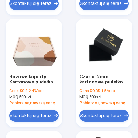
Skontaktuj się teraz
Skontaktuj się teraz
Różowe koperty
Czarne 2mm
Kartonowe pudełka
kartonowe pudełko
na prezenty CMYK
na biżuterię PMS
Cena:
$0.8-2.49/pcs
Cena:
$0.35-1.5/pcs
ODM Mała wysyłka
Luxury Ring Sztywne
MOQ:
500szt
MOQ:
500szt
Recykling na ubrania
małe papierowe
opakowanie
Pobierz najnowszą cenę
Pobierz najnowszą cenę
kosmetyczne
Skontaktuj się teraz
Skontaktuj się teraz