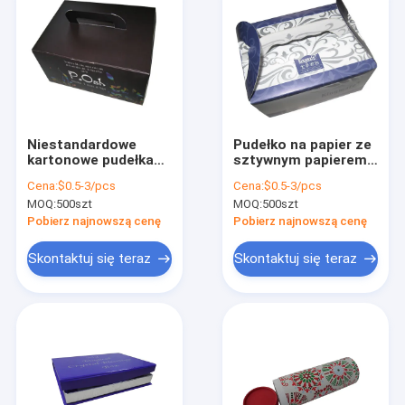
Niestandardowe
Pudełko na papier ze
kartonowe pudełka
sztywnym papierem
na prezenty
o gramaturze 300 g /
Cena:
$0.5-3/pcs
Cena:
$0.5-3/pcs
Luksusowy papier do
m2 Luksusowy
MOQ:
500szt
MOQ:
500szt
pakowania 350
składany elegancki
gramów C1s
karton
Pobierz najnowszą cenę
Pobierz najnowszą cenę
Skontaktuj się teraz
Skontaktuj się teraz
Dom
Produkty
O nas