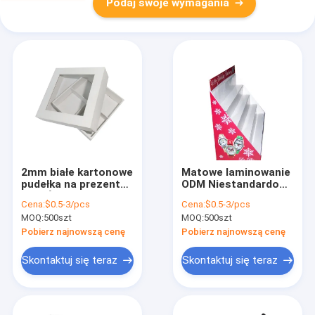
Podaj swoje wymagania
2mm białe kartonowe
Matowe laminowanie
pudełka na prezenty
ODM Niestandardowe
OPP Świąteczne
pudełko z nadrukiem
Cena:
$0.5-3/pcs
Cena:
$0.5-3/pcs
opakowania
Opakowania na
MOQ:
500szt
MOQ:
500szt
kosmetyczne Małe
prezenty cukierków
płaskie
OPP
Pobierz najnowszą cenę
Pobierz najnowszą cenę
Skontaktuj się teraz
Skontaktuj się teraz