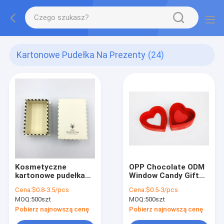
Kartonowe Pudełka Na Prezenty
(24)
Kosmetyczne
OPP Chocolate ODM
kartonowe pudełka
Window Candy Gift
na prezenty z
Boxes z
Cena:
$0.8-3.5/pcs
Cena:
$0.5-3/pcs
pokrywkami
zamknięciem na
MOQ:
500szt
MOQ:
500szt
Opakowanie ODM Dno
wstążkę SGS
z makulatury
Pobierz najnowszą cenę
Pobierz najnowszą cenę