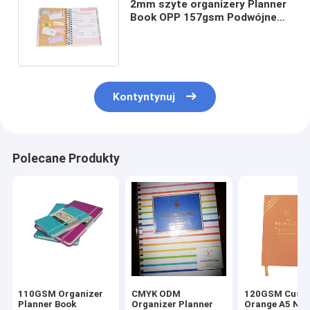
2mm szyte organizery Planner
Book OPP 157gsm Podwójne
podwójne wiązanie drutowe
Kontyntynuj
Polecane Produkty
110GSM Organizer
CMYK ODM
120GSM Cust
Planner Book
Organizer Planner
Orange A5 Not