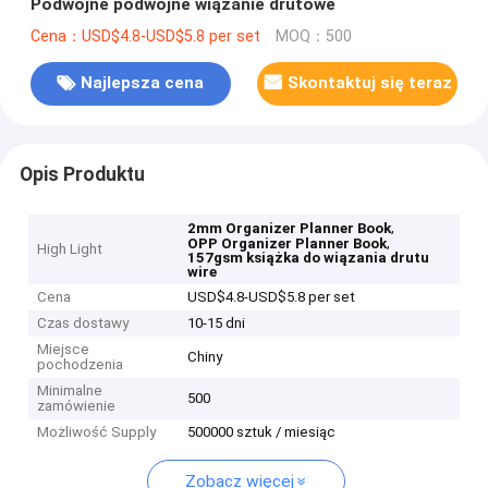
Podwójne podwójne wiązanie drutowe
Cena：USD$4.8-USD$5.8 per set
MOQ：500
Najlepsza cena
Skontaktuj się teraz
Opis Produktu
,
2mm Organizer Planner Book
,
OPP Organizer Planner Book
High Light
157gsm książka do wiązania drutu
wire
Cena
USD$4.8-USD$5.8 per set
Czas dostawy
10-15 dni
Miejsce
Chiny
pochodzenia
Minimalne
500
zamówienie
Możliwość Supply
500000 sztuk / miesiąc
Zobacz więcej