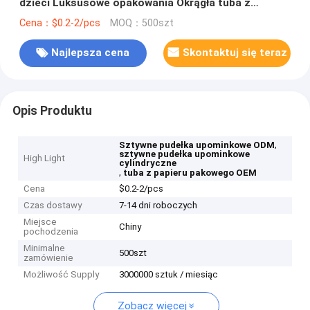
dzieci Luksusowe opakowania Okrągła tuba z
papieru pakowego
Cena：$0.2-2/pcs
MOQ：500szt
Najlepsza cena
Skontaktuj się teraz
Opis Produktu
,
Sztywne pudełka upominkowe ODM
sztywne pudełka upominkowe
High Light
cylindryczne
,
tuba z papieru pakowego OEM
Cena
$0.2-2/pcs
Czas dostawy
7-14 dni roboczych
Miejsce
Chiny
pochodzenia
Minimalne
500szt
zamówienie
Możliwość Supply
3000000 sztuk / miesiąc
Zobacz więcej