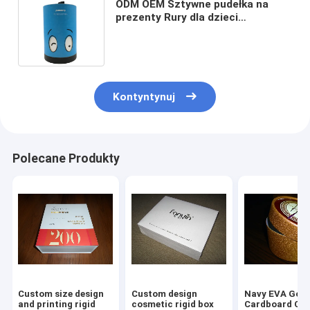
ODM OEM Sztywne pudełka na
prezenty Rury dla dzieci
Luksusowe opakowania Okrągła
tuba z papieru pakowego
Kontyntynuj
Polecane Produkty
Custom size design
Custom design
Navy EVA Gold
and printing rigid
cosmetic rigid box
Cardboard Cyl